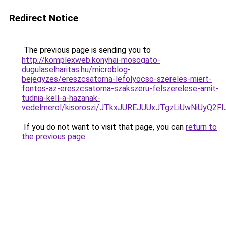
Redirect Notice
The previous page is sending you to
http://komplexweb.konyhai-mosogato-
dugulaselharitas.hu/microblog-
bejegyzes/ereszcsatorna-lefolyocso-szereles-miert-
fontos-az-ereszcsatorna-szakszeru-felszerelese-amit-
tudnia-kell-a-hazanak-
vedelmerol/kisoroszi/JTkxJUREJUUxJTgzLiUwNiUy
If you do not want to visit that page, you can
return to
the previous page
.