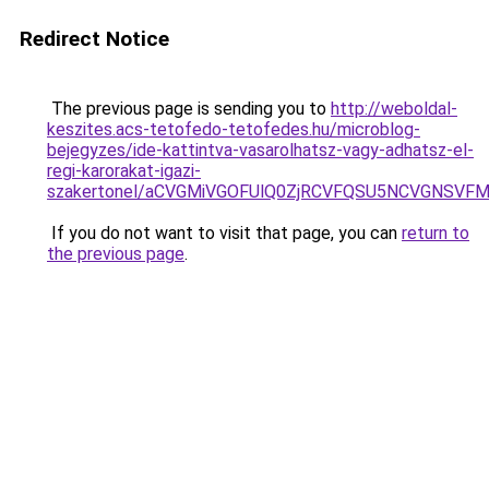
Redirect Notice
The previous page is sending you to
http://weboldal-
keszites.acs-tetofedo-tetofedes.hu/microblog-
bejegyzes/ide-kattintva-vasarolhatsz-vagy-adhatsz-el-
regi-karorakat-igazi-
szakertonel/aCVGMiVGOFUlQ0ZjRCVFQSU5NCVGNSV
If you do not want to visit that page, you can
return to
the previous page
.