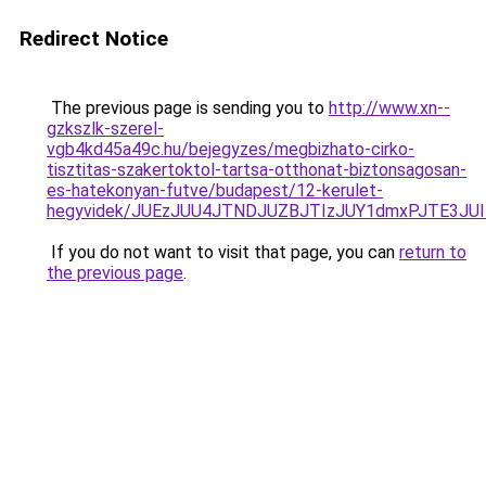
Redirect Notice
The previous page is sending you to
http://www.xn--
gzkszlk-szerel-
vgb4kd45a49c.hu/bejegyzes/megbizhato-cirko-
tisztitas-szakertoktol-tartsa-otthonat-biztonsagosan-
es-hatekonyan-futve/budapest/12-kerulet-
hegyvidek/JUEzJUU4JTNDJUZBJTIzJUY1dmxPJTE3
If you do not want to visit that page, you can
return to
the previous page
.