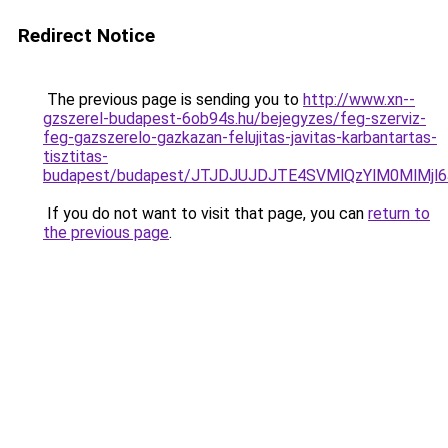
Redirect Notice
The previous page is sending you to
http://www.xn--
gzszerel-budapest-6ob94s.hu/bejegyzes/feg-szerviz-
feg-gazszerelo-gazkazan-felujitas-javitas-karbantartas-
tisztitas-
budapest/budapest/JTJDJUJDJTE4SVMlQzYlM0MlM
If you do not want to visit that page, you can
return to
the previous page
.