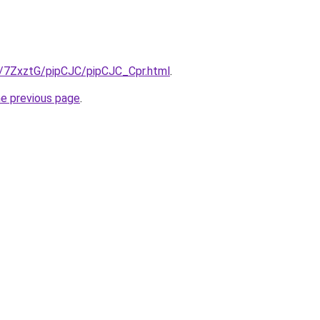
ru/7ZxztG/pipCJC/pipCJC_Cpr.html
.
he previous page
.